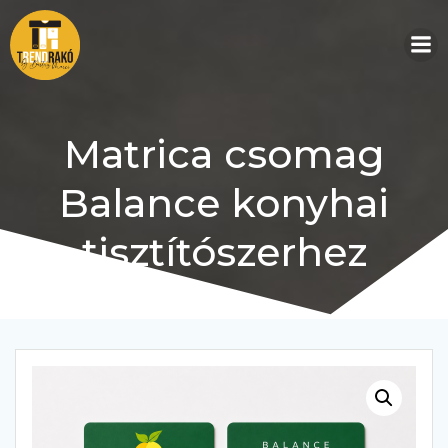
Skip
to
content
Matrica csomag
Balance konyhai
tisztítószerhez