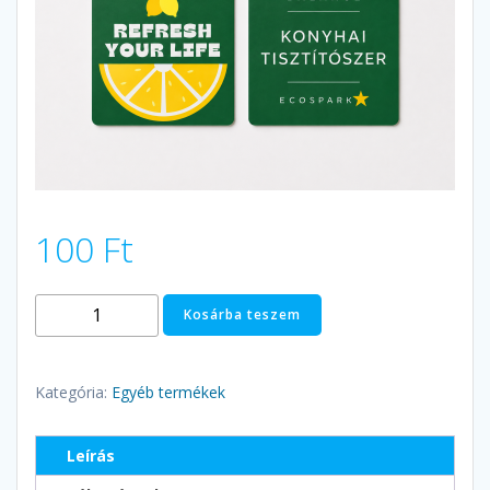
100
Ft
Matrica
Kosárba teszem
csomag
Balance
konyhai
Kategória:
Egyéb termékek
tisztítószerhez
mennyiség
Leírás