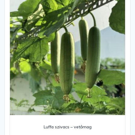
Luffa szivacs – vetőmag