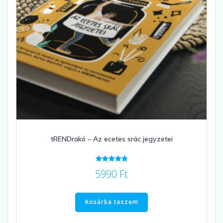
tRENDrakó – Az ecetes srác jegyzetei
Értékelés:
5990
Ft
5.00
/ 5
Kosárba teszem