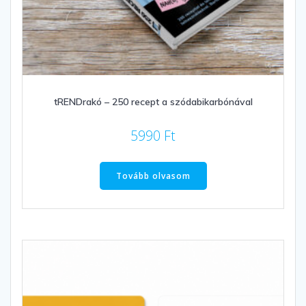
tRENDrakó – 250 recept a szódabikarbónával
5990
Ft
Tovább olvasom