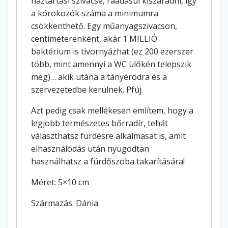
háztartási szivacsé, ráadásul kiszáradni, így
a kórokozók száma a minimumra
csökkenthető. Egy műanyagszivacson,
centiméterenként, akár 1 MILLIÓ
baktérium is tivornyázhat (ez 200 ezerszer
több, mint amennyi a WC ülőkén telepszik
meg)… akik utána a tányérodra és a
szervezetedbe kerülnek. Pfúj.
Azt pedig csak mellékesen említem, hogy a
legjobb természetes bőrradír, tehát
választhatsz fürdésre alkalmasat is, amit
elhasználódás után nyugodtan
használhatsz a fürdőszoba takarítására!
Méret: 5×10 cm
Származás: Dánia