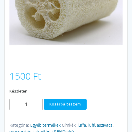
1500
Ft
Készleten
Luffa
Kosárba teszem
szivacs
(nagy)
mennyiség
Kategória:
Egyéb termékek
Címkék:
luffa
,
luffuaszivacs
,
mosogatás
,
takarítás
,
tRENDrakó