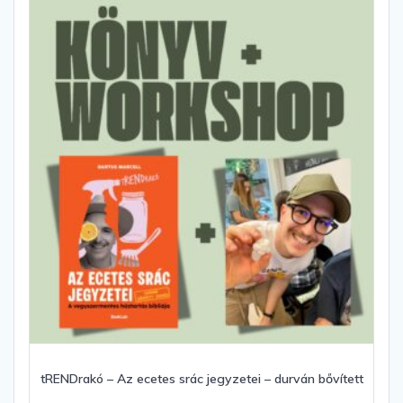
tRENDrakó – Az ecetes srác jegyzetei – durván bővített