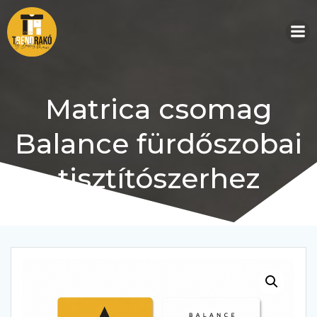
Skip
to
content
Matrica csomag
Balance fürdőszobai
tisztítószerhez