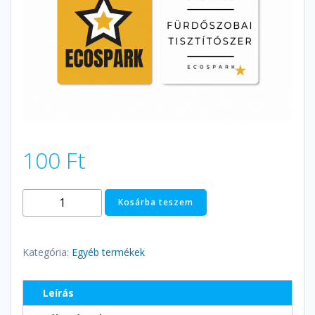
100
Ft
Matrica
Kosárba teszem
csomag
Balance
fürdőszobai
Kategória:
Egyéb termékek
tisztítószerhez
mennyiség
Leírás