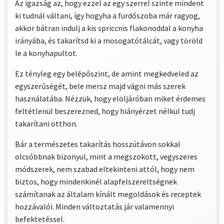
Az igazság az, hogy ezzel az egy szerrel szinte mindent
ki tudnál váltani, így hogyha a fürdőszoba már ragyog,
akkor bátran indulj a kis spriccnis flakonoddal a konyha
irányába, és takarítsd ki a mosogatótálcát, vagy töröld
le a konyhapultot.
Ez tényleg egy belépőszint, de amint megkedveled az
egyszerűségét, bele mersz majd vágni más szerek
használatába. Nézzük, hogy elöljáróban miket érdemes
feltétlenül beszerezned, hogy hiányérzet nélkül tudj
takarítani otthon.
Bár a természetes takarítás hosszútávon sokkal
olcsóbbnak bizonyul, mint a megszokott, vegyszeres
módszerek, nem szabad eltekinteni attól, hogy nem
biztos, hogy mindenkinél alapfelszereltségnek
számítanak az általam kínált megoldások és receptek
hozzávalói. Minden változtatás jár valamennyi
befektetéssel.