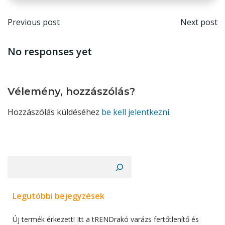
Post
Post
Previous post
Next post
navigation
navi
No responses yet
Vélemény, hozzászólás?
Hozzászólás küldéséhez
be kell jelentkezni
.
Keresés
Legutóbbi bejegyzések
Új termék érkezett! Itt a tRENDrakó varázs fertőtlenítő és