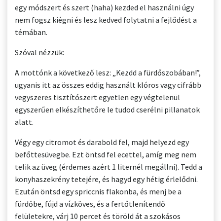
egy módszert és szert (haha) kezded el használni úgy
nem fogsz kiégni és lesz kedved folytatni a fejlődést a
témában.
Szóval nézzük:
A mottónk a következő lesz: „Kezdd a fürdőszobában!”,
ugyanis itt az összes eddig használt klóros vagy cifrább
vegyszeres tisztítószert egyetlen egy végtelenül
egyszerűen elkészíthetőre le tudod cserélni pillanatok
alatt.
Végy egy citromot és darabold fel, majd helyezd egy
befőttesüvegbe. Ezt öntsd fel ecettel, amíg meg nem
telik az üveg (érdemes azért 1 liternél megállni). Tedd a
konyhaszekrény tetejére, és hagyd egy hétig érlelődni.
Ezután öntsd egy spriccnis flakonba, és menj be a
fürdőbe, fújd a vízköves, és a fertőtlenítendő
felületekre, várj 10 percet és töröld át a szokásos