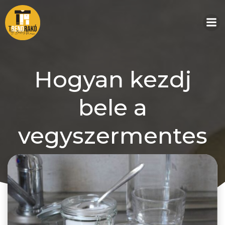
Skip
to
content
Hogyan kezdj
bele a
vegyszermentes
háztartásba
2026-ban?