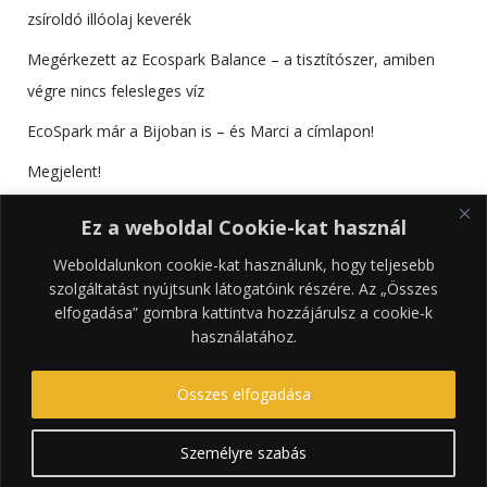
zsíroldó illóolaj keverék
Megérkezett az Ecospark Balance – a tisztítószer, amiben
végre nincs felesleges víz
EcoSpark már a Bijoban is – és Marci a címlapon!
Megjelent!
Találkozzunk az RS Bútorkiállításon!
Ez a weboldal Cookie-kat használ
Weboldalunkon cookie-kat használunk, hogy teljesebb
szolgáltatást nyújtsunk látogatóink részére. Az „Összes
elfogadása” gombra kattintva hozzájárulsz a cookie-k
használatához.
Összes elfogadása
Személyre szabás
© 2026 tRENDrakó. Created using WordPress and