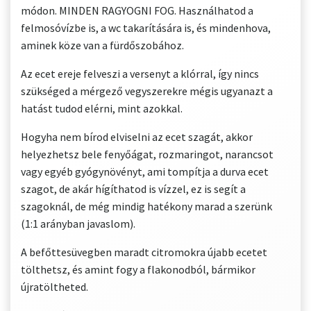
módon. MINDEN RAGYOGNI FOG. Használhatod a
felmosóvízbe is, a wc takarítására is, és mindenhova,
aminek köze van a fürdőszobához.
Az ecet ereje felveszi a versenyt a klórral, így nincs
szükséged a mérgező vegyszerekre mégis ugyanazt a
hatást tudod elérni, mint azokkal.
Hogyha nem bírod elviselni az ecet szagát, akkor
helyezhetsz bele fenyőágat, rozmaringot, narancsot
vagy egyéb gyógynövényt, ami tompítja a durva ecet
szagot, de akár hígíthatod is vízzel, ez is segít a
szagoknál, de még mindig hatékony marad a szerünk
(1:1 arányban javaslom).
A befőttesüvegben maradt citromokra újabb ecetet
tölthetsz, és amint fogy a flakonodból, bármikor
újratöltheted.