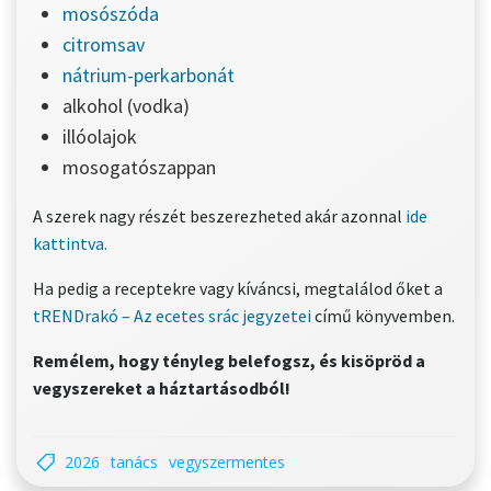
mosószóda
citromsav
nátrium-perkarbonát
alkohol (vodka)
illóolajok
mosogatószappan
A szerek nagy részét beszerezheted akár azonnal
ide
kattintva.
Ha pedig a receptekre vagy kíváncsi, megtalálod őket a
tRENDrakó – Az ecetes srác jegyzetei
című könyvemben.
Remélem, hogy tényleg belefogsz, és kisöpröd a
vegyszereket a háztartásodból!
2026
tanács
vegyszermentes