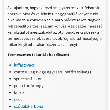
Azt ajánlom, hogy szerezd be egyszerre az itt felsorolt
hozzávalókat és kellékeket, hogy gördülékenyen tudd
alkalmazni a könyvben található módszereket. Nagyon
felszabadító érzés lesz, amikor végre az összes mérgező
kemikáliától megszabadul az otthonod, és csak ezek a
természetes szerek és eszközök fognak rád mosolyogni,
mikor kinyitod a takarítószeres szekrényt.
Természetes takarítás kezdőszett:
luffaszivacs
csatosüveg (vagy egyszerű befőttesüveg)
spriccnis flakon
puha törlőrongy
kefék
ecet
szódabikarbóna