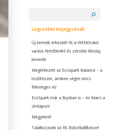
Keresés
Legutóbbi bejegyzések
Új termék érkezett! Itt a tRENDrakó
varázs fertőtlenítő és zsíroldó illóolaj
keverék
Megérkezett az Ecospark Balance – a
tisztítószer, amiben végre nincs
felesleges víz
EcoSpark már a Bijoban is – és Marci a
címlapon!
Megjelent!
Találkozzunk az RS Bútorkiállításon!