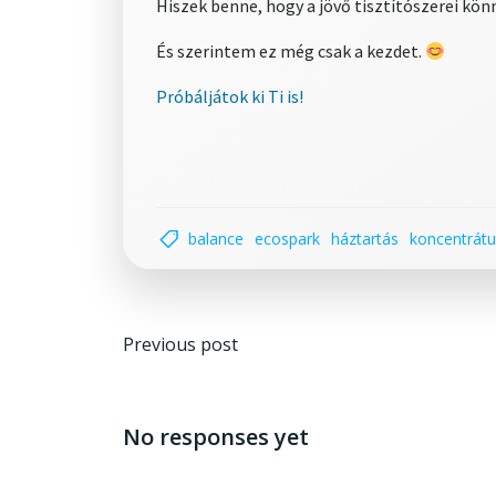
Hiszek benne, hogy a jövő tisztítószerei kö
És szerintem ez még csak a kezdet.
Próbáljátok ki Ti is!
balance
ecospark
háztartás
koncentrát
Post
Previous post
navigation
No responses yet