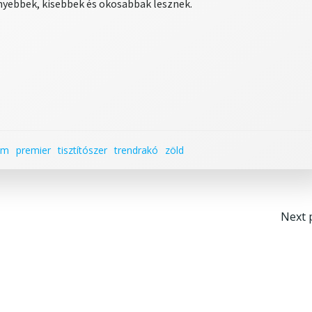
nnyebbek, kisebbek és okosabbak lesznek.
um
premier
tisztítószer
trendrakó
zöld
Po
Next 
na