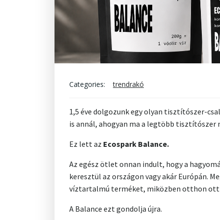
Categories:
trendrakó
1,5 éve dolgozunk egy olyan tisztítószer-cs
is annál, ahogyan ma a legtöbb tisztítószer
Ez lett az
Ecospark Balance.
Az egész ötlet onnan indult, hogy a hagyomán
keresztül az országon vagy akár Európán. Me
víztartalmú terméket, miközben otthon ott 
A Balance ezt gondolja újra.