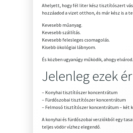
Ahelyett, hogy fél liter kész tisztítószert 
hozzáadod a vizet otthon, és már kész is a tel
Kevesebb műanyag.
Kevesebb szállítás.
Kevesebb felesleges csomagolás.
Kisebb ökológiai lábnyom.
És közben ugyanúgy működik, ahogy elvárod.
Jelenleg ezek ér
– Konyhai tisztítószer koncentrátum
– Fürdőszobai tisztítószer koncentrátum
– Felmosó tisztítószer koncentrátum – két 
A konyhai és fürdőszobai verziókból egy tasak
teljes vödör vízhez elegendő.