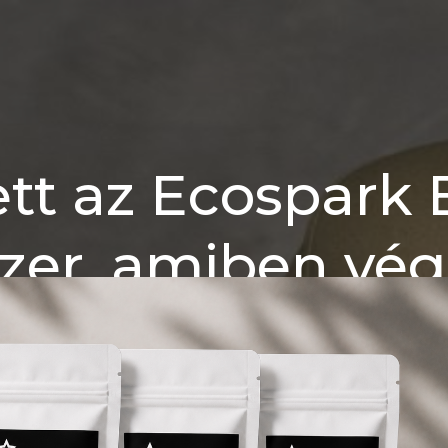
t az Ecospark 
ószer, amiben vég
felesleges víz