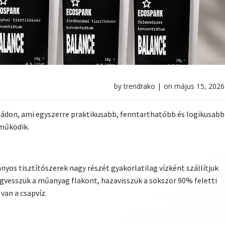
by
trendrako
|
on
május 15, 2026
aládon, ami egyszerre praktikusabb, fenntarthatóbb és logikusabb
 működik.
yos tisztítószerek nagy részét gyakorlatilag vízként szállítjuk
gvesszük a műanyag flakont, hazavisszük a sokszor 90% feletti
van a csapvíz.