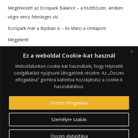
Megérkezett az Ecospark Balance – a tisztítószer, amiben
végre nincs felesleges víz
EcoSpark már a Bijoban is – és Marci a címlapon!
Megjelent!
Találkozzunk az RS Bútorkiállításon!
Ez a weboldal Cookie-kat használ
Weboldalunkon cookie-kat használunk, hogy teljesebb
szolgáltatást nyújtsunk látogatóink részére. Az „Összes
elfogadása” gombra kattintva hozzájárulsz a cookie-k
használatához.
Összes elfogadása
Személyre szabás
© 2026 tRENDrakó. Created using WordPress and
Colibri
Összes elutasítása