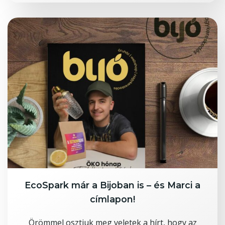
EcoSpark már a Bijoban is – és Marci a
címlapon!
Örömmel osztjuk meg veletek a hírt, hogy az