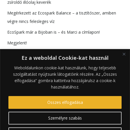
zsíroldó illóolaj keverék
Megérkezett az Ecospark Balance – a tisztítószer, amiben
végre nincs felesleges víz
EcoSpark már a Bijoban is – és Marci a címlapon!
Megjelent!
Találkozzunk az RS Bútorkiállításon!
Ez a weboldal Cookie-kat használ
Weboldalunkon cookie-kat használunk, hogy teljesebb
szolgáltatást nyújtsunk látogatóink részére. Az „Összes
elfogadása” gombra kattintva hozzájárulsz a cookie-k
használatához.
Összes elfogadása
Személyre szabás
© 2026 tRENDrakó. Created using WordPress and