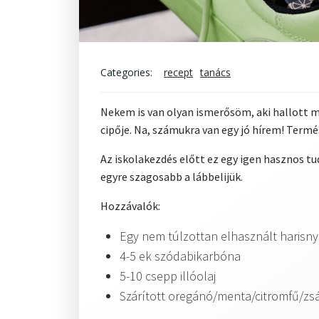
Categories:
recept
tanács
Nekem is van olyan ismerősöm, aki hallott m
cipője. Na, számukra van egy jó hírem! Term
Az iskolakezdés előtt ez egy igen hasznos t
egyre szagosabb a lábbelijük.
Hozzávalók:
Egy nem túlzottan elhasznált harisn
4-5 ek szódabikarbóna
5-10 csepp illóolaj
Szárított oregánó/menta/citromfű/zs