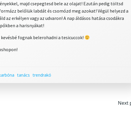
ényekkel, majd csepegtesd bele az olajat! Ezután pedig töltsd
 formázz belőlük labdát és csomózd meg azokat! Végül helyezd a
áld az erkélyen vagy az udvaron! A nap áldásos hatása csodákra
ipőkben a harisnyákat!
gy kevésbé fognak belerohadni a tesicuccok!
bshopon!
karbóna
tanács
trendrakó
Po
Next 
na