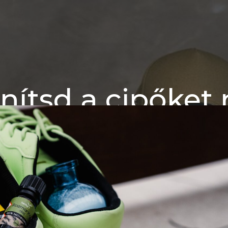
anítsd a cipőket
előtt!