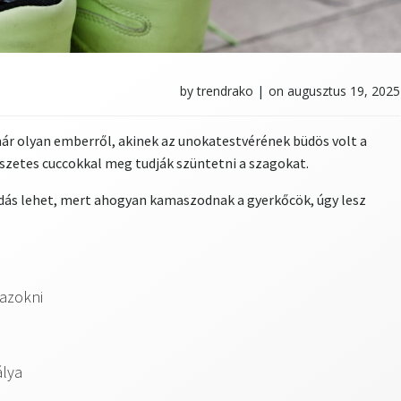
by
trendrako
|
on
augusztus 19, 2025
ár olyan emberről, akinek az unokatestvérének büdös volt a
észetes cuccokkal meg tudják szüntetni a szagokat.
udás lehet, mert ahogyan kamaszodnak a gyerkőcök, úgy lesz
yazokni
álya