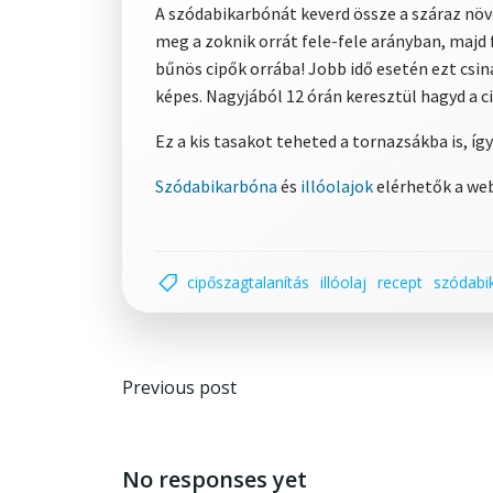
A szódabikarbónát keverd össze a száraz növ
meg a zoknik orrát fele-fele arányban, majd
bűnös cipők orrába! Jobb idő esetén ezt csin
képes. Nagyjából 12 órán keresztül hagyd a c
Ez a kis tasakot teheted a tornazsákba is, í
Szódabikarbóna
és
illóolajok
elérhetők a we
cipőszagtalanítás
illóolaj
recept
szódabi
Post
Previous post
navigation
No responses yet