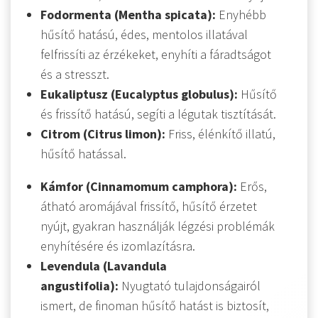
Fodormenta (Mentha spicata):
Enyhébb
hűsítő hatású, édes, mentolos illatával
felfrissíti az érzékeket, enyhíti a fáradtságot
és a stresszt.
Eukaliptusz (Eucalyptus globulus):
Hűsítő
és frissítő hatású, segíti a légutak tisztítását.
Citrom (Citrus limon):
Friss, élénkítő illatú,
hűsítő hatással.
Kámfor (Cinnamomum camphora):
Erős,
átható aromájával frissítő, hűsítő érzetet
nyújt, gyakran használják légzési problémák
enyhítésére és izomlazításra.
Levendula (Lavandula
angustifolia):
Nyugtató tulajdonságairól
ismert, de finoman hűsítő hatást is biztosít,