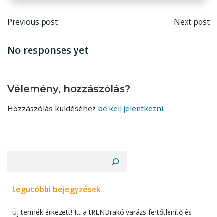
Post
Post
Previous post
Next post
navigation
navi
No responses yet
Vélemény, hozzászólás?
Hozzászólás küldéséhez
be kell jelentkezni
.
Keresés
Legutóbbi bejegyzések
Új termék érkezett! Itt a tRENDrakó varázs fertőtlenítő és