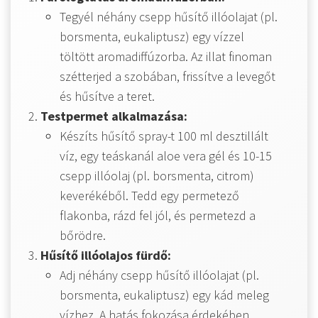
Tegyél néhány csepp hűsítő illóolajat (pl.
borsmenta, eukaliptusz) egy vízzel
töltött aromadiffúzorba. Az illat finoman
szétterjed a szobában, frissítve a levegőt
és hűsítve a teret.
Testpermet alkalmazása:
Készíts hűsítő spray-t 100 ml desztillált
víz, egy teáskanál aloe vera gél és 10-15
csepp illóolaj (pl. borsmenta, citrom)
keverékéből. Tedd egy permetező
flakonba, rázd fel jól, és permetezd a
bőrödre.
Hűsítő illóolajos fürdő:
Adj néhány csepp hűsítő illóolajat (pl.
borsmenta, eukaliptusz) egy kád meleg
vízhez. A hatás fokozása érdekében