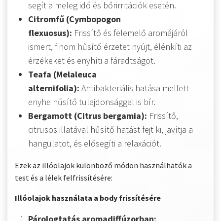
segít a meleg idő és bőrirritációk esetén.
Citromfű (Cymbopogon
flexuosus):
Frissítő és felemelő aromájáról
ismert, finom hűsítő érzetet nyújt, élénkíti az
érzékeket és enyhíti a fáradtságot.
Teafa (Melaleuca
alternifolia):
Antibakteriális hatása mellett
enyhe hűsítő tulajdonsággal is bír.
Bergamott (Citrus bergamia):
Frissítő,
citrusos illatával hűsítő hatást fejt ki, javítja a
hangulatot, és elősegíti a relaxációt.
Ezek az illóolajok különböző módon használhatók a
test és a lélek felfrissítésére:
Illóolajok használata a body frissítésére
Párologtatás aromadiffúzorban: