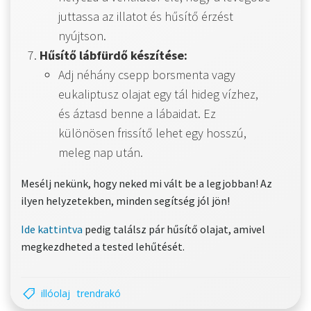
juttassa az illatot és hűsítő érzést
nyújtson.
Hűsítő lábfürdő készítése:
Adj néhány csepp borsmenta vagy
eukaliptusz olajat egy tál hideg vízhez,
és áztasd benne a lábaidat. Ez
különösen frissítő lehet egy hosszú,
meleg nap után.
Mesélj nekünk, hogy neked mi vált be a legjobban! Az
ilyen helyzetekben, minden segítség jól jön!
Ide kattintva
pedig találsz pár hűsítő olajat, amivel
megkezdheted a tested lehűtését.
illóolaj
trendrakó