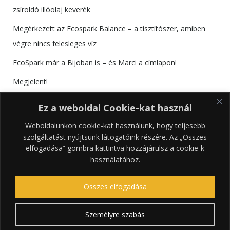
zsíroldó illóolaj keverék
Megérkezett az Ecospark Balance – a tisztítószer, amiben
végre nincs felesleges víz
EcoSpark már a Bijoban is – és Marci a címlapon!
Megjelent!
Találkozzunk az RS Bútorkiállításon!
Ez a weboldal Cookie-kat használ
Weboldalunkon cookie-kat használunk, hogy teljesebb
szolgáltatást nyújtsunk látogatóink részére. Az „Összes
elfogadása” gombra kattintva hozzájárulsz a cookie-k
használatához.
Összes elfogadása
Személyre szabás
© 2026 tRENDrakó. Created using WordPress and