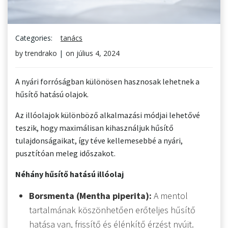
Categories:
tanács
by
trendrako
|
on
július 4, 2024
A nyári forróságban különösen hasznosak lehetnek a
hűsítő hatású olajok.
Az illóolajok különböző alkalmazási módjai lehetővé
teszik, hogy maximálisan kihasználjuk hűsítő
tulajdonságaikat, így téve kellemesebbé a nyári,
pusztítóan meleg időszakot.
Néhány hűsítő hatású illóolaj
Borsmenta (Mentha piperita):
A mentol
tartalmának köszönhetően erőteljes hűsítő
hatása van, frissítő és élénkítő érzést nyújt.