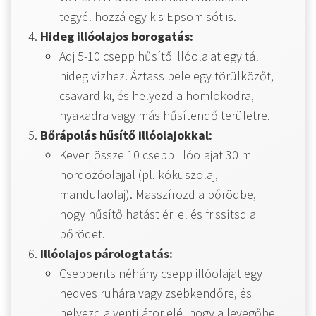
tegyél hozzá egy kis Epsom sót is.
Hideg illóolajos borogatás:
Adj 5-10 csepp hűsítő illóolajat egy tál
hideg vízhez. Áztass bele egy törülközőt,
csavard ki, és helyezd a homlokodra,
nyakadra vagy más hűsítendő területre.
Bőrápolás hűsítő illóolajokkal:
Keverj össze 10 csepp illóolajat 30 ml
hordozóolajjal (pl. kókuszolaj,
mandulaolaj). Masszírozd a bőrödbe,
hogy hűsítő hatást érj el és frissítsd a
bőrödet.
Illóolajos párologtatás:
Cseppents néhány csepp illóolajat egy
nedves ruhára vagy zsebkendőre, és
helyezd a ventilátor elé, hogy a levegőbe