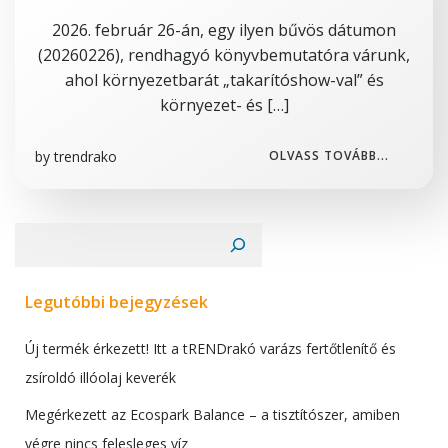
2026. február 26-án, egy ilyen bűvös dátumon
(20260226), rendhagyó könyvbemutatóra várunk,
ahol környezetbarát „takarítóshow-val” és
környezet- és […]
by
trendrako
OLVASS TOVÁBB...
Keresés
Legutóbbi bejegyzések
Új termék érkezett! Itt a tRENDrakó varázs fertőtlenítő és
zsíroldó illóolaj keverék
Megérkezett az Ecospark Balance – a tisztítószer, amiben
végre nincs felesleges víz