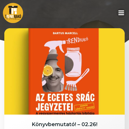
Skip
to
content
Posts in booklab
Könyvbemutató! – 02.26!