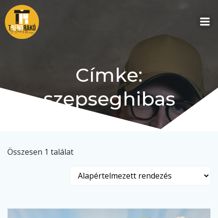
Skip
to
content
Címke:
szepseghibas
Összesen 1 találat