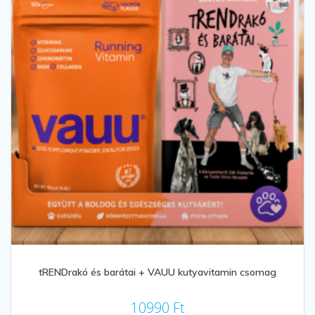
tRENDrakó és barátai + VAUU kutyavitamin csomag
10990
Ft