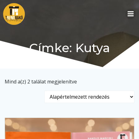
Skip
to
content
Címke: Kutya
Mind a(z) 2 találat megjelenítve