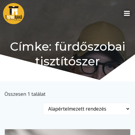
Skip
to
content
Címke: fürdőszobai
tisztítószer
Összesen 1 találat